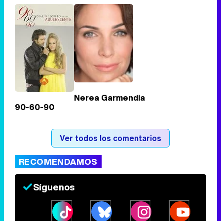
Tráiler de '33 días', la nueva serie de Atresplayer con Julián Villagrán y José Manuel Poga
Tráiler en catalán de 'Ravalear', la nueva serie de HBO Max sobre los fondos buitre
Nerea Garmendia
90-60-90
Tráiler de la tercera temporada de 'The Walking Dead: Dead City' de AMC+
Ver todos los comentarios
RECOMENDAMOS
Canción ganadora de Eurovisión 2026: DARA con "Bangaranga" por Bulgaria
Síguenos