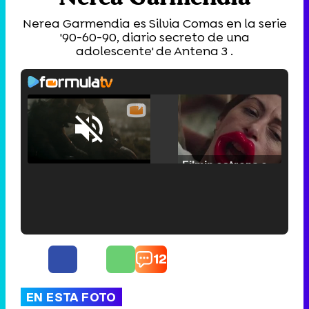
Nerea Garmendia es Silvia Comas en la serie
'90-60-90, diario secreto de una
adolescente' de Antena 3 .
Loaded
:
25.30%
/
Unmute
Filmin estrena el tráiler de 'Millennial Mal', su nueva comedia universitaria de la mano de Lorena Iglesias
'120 Minutos' celebra sus 2.000 programas en Telemadrid con un vídeo del día a día en la redacción
12
EN ESTA FOTO