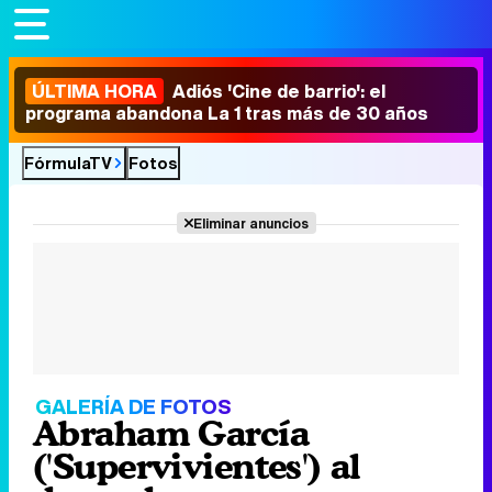
ÚLTIMA HORA
Adiós 'Cine de barrio': el
programa abandona La 1 tras más de 30 años
FórmulaTV
Fotos
Eliminar anuncios
GALERÍA DE FOTOS
Abraham García
('Supervivientes') al