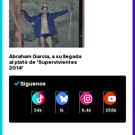
Abraham García, a su llegada
al plató de 'Supervivientes
2014'
Síguenos
34k
1k
6,4k
258k