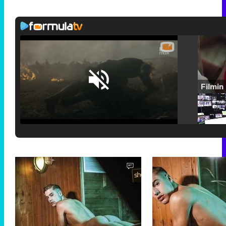
Loaded
:
29.30%
/
Unmute