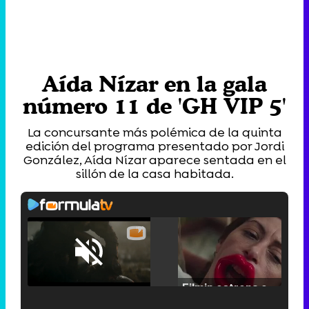
Aída Nízar en la gala
número 11 de 'GH VIP 5'
La concursante más polémica de la quinta
edición del programa presentado por Jordi
González, Aída Nízar aparece sentada en el
sillón de la casa habitada.
Loaded
:
25.30%
/
Unmute
Filmin estrena el tráiler de 'Millennial Mal', su nueva comedia universitaria de la mano de Lorena Iglesias