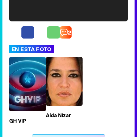
'120 Minutos' celebra sus 2.000 programas en Telemadrid con un vídeo del día a día en la redacción
2
EN ESTA FOTO
Tráiler de '33 días', la nueva serie de Atresplayer con Julián Villagrán y José Manuel Poga
Tráiler en catalán de 'Ravalear', la nueva serie de HBO Max sobre los fondos buitre
Aída Nízar
GH VIP
Tráiler de la tercera temporada de 'The Walking Dead: Dead City' de AMC+