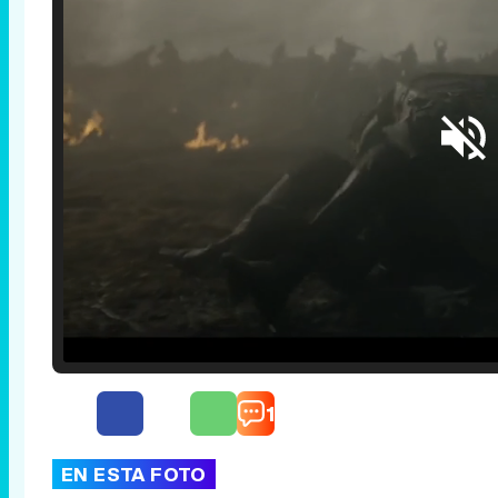
Loaded
:
29.30%
/
Unmute
1
EN ESTA FOTO