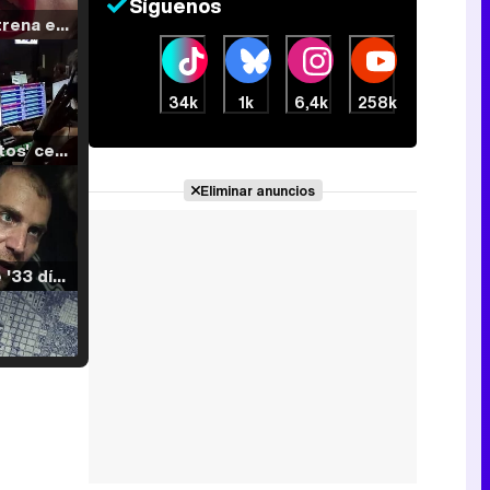
Síguenos
Filmin estrena el tráiler de 'Millennial Mal', su nueva comedia universitaria de la mano de Lorena Iglesias
34k
1k
6,4k
258k
'120 Minutos' celebra sus 2.000 programas en Telemadrid con un vídeo del día a día en la redacción
Eliminar anuncios
Tráiler de '33 días', la nueva serie de Atresplayer con Julián Villagrán y José Manuel Poga
Tráiler en catalán de 'Ravalear', la nueva serie de HBO Max sobre los fondos buitre