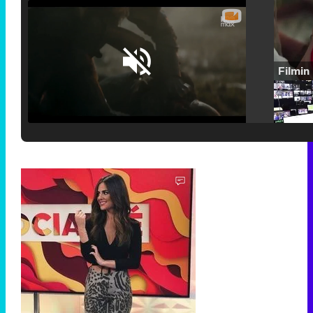
Loaded
:
25.30%
/
Unmute