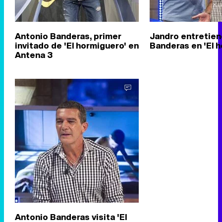
Antonio Banderas, primer
Jandro entretien
invitado de 'El hormiguero' en
Banderas en 'El 
Antena 3
Antonio Banderas visita 'El