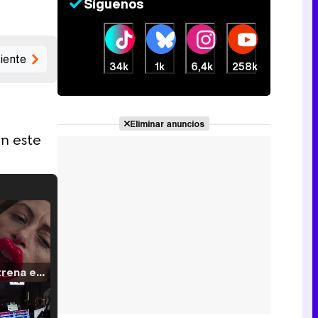
Síguenos
iente
34k
1k
6,4k
258k
Eliminar anuncios
en este
Filmin estrena el tráiler de 'Millennial Mal', su nueva comedia universitaria de la mano de Lorena Iglesias