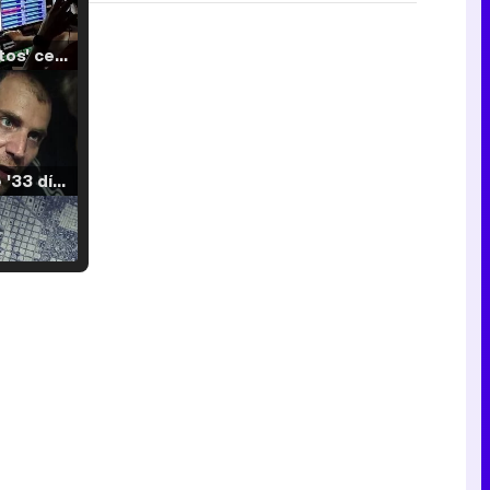
'120 Minutos' celebra sus 2.000 programas en Telemadrid con un vídeo del día a día en la redacción
Tráiler de '33 días', la nueva serie de Atresplayer con Julián Villagrán y José Manuel Poga
Tráiler en catalán de 'Ravalear', la nueva serie de HBO Max sobre los fondos buitre
Tráiler de la tercera temporada de 'The Walking Dead: Dead City' de AMC+