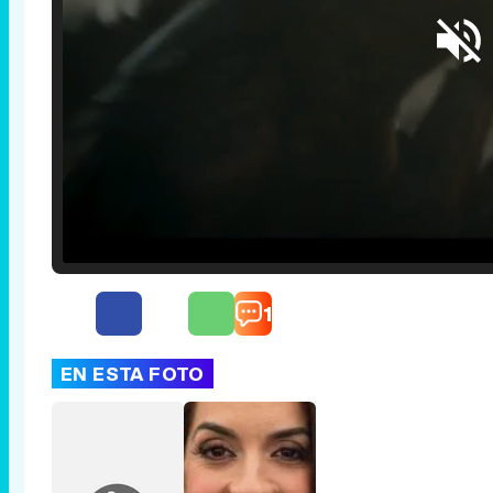
Loaded
:
25.30%
/
Unmute
1
EN ESTA FOTO