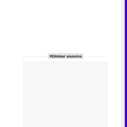
Canción ganadora de Eurovisión 2026: DARA con "Bangaranga" por Bulgaria
Eliminar anuncios