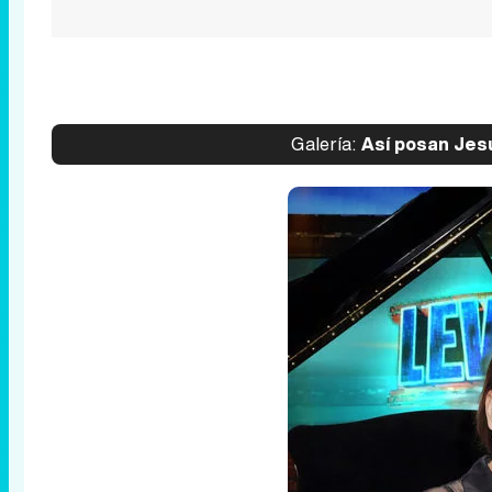
Galería:
Así posan Jesú