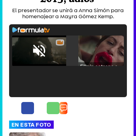
El presentador se unirá a Anna Simón para
homenajear a Mayra Gómez Kemp.
Loaded
:
25.30%
/
Unmute
Filmin estrena el tráiler de 'Millennial Mal', su nueva comedia universitaria de la mano de Lorena Iglesias
'120 Minutos' celebra sus 2.000 programas en Telemadrid con un vídeo del día a día en la redacción
EN ESTA FOTO
Tráiler de '33 días', la nueva serie de Atresplayer con Julián Villagrán y José Manuel Poga