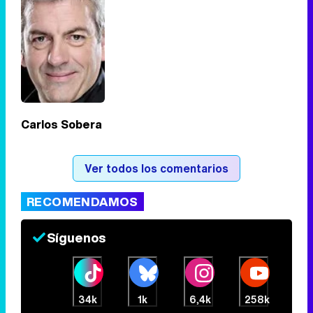
Tráiler en catalán de 'Ravalear', la nueva serie de HBO Max sobre los fondos buitre
Carlos Sobera
Tráiler de la tercera temporada de 'The Walking Dead: Dead City' de AMC+
Ver todos los comentarios
RECOMENDAMOS
Síguenos
Canción ganadora de Eurovisión 2026: DARA con "Bangaranga" por Bulgaria
34k
1k
6,4k
258k