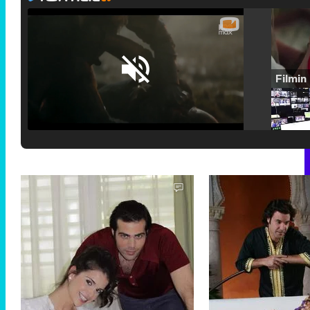
Loaded
:
25.30%
/
Unmute