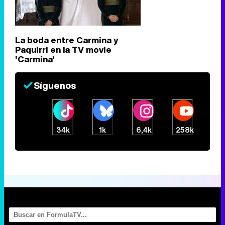
La boda entre Carmina y
Paquirri en la TV movie
'Carmina'
Síguenos
34k
1k
6,4k
258k