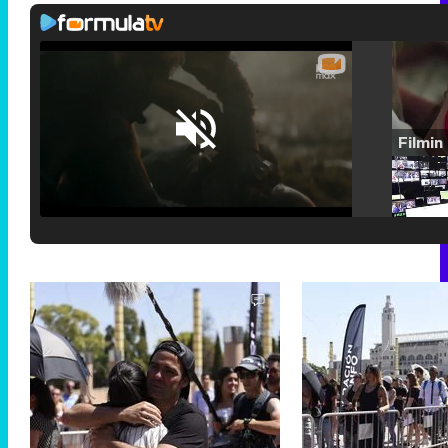
Loaded
:
25.30%
/
Unmute