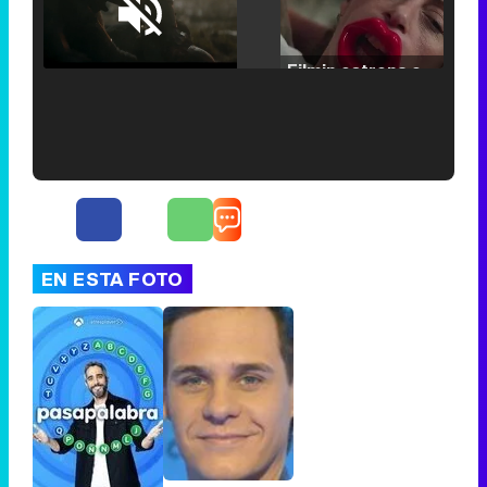
Loaded
:
25.30%
/
Unmute
Filmin estrena el tráiler de 'Millennial Mal', su nueva comedia universitaria de la mano de Lorena Iglesias
'120 Minutos' celebra sus 2.000 programas en Telemadrid con un vídeo del día a día en la redacción
EN ESTA FOTO
Tráiler de '33 días', la nueva serie de Atresplayer con Julián Villagrán y José Manuel Poga
Tráiler en catalán de 'Ravalear', la nueva serie de HBO Max sobre los fondos buitre