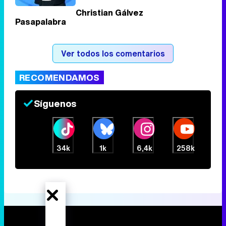
Christian Gálvez
Pasapalabra
Tráiler de la tercera temporada de 'The Walking Dead: Dead City' de AMC+
Ver todos los comentarios
RECOMENDAMOS
Canción ganadora de Eurovisión 2026: DARA con "Bangaranga" por Bulgaria
Síguenos
34k
1k
6,4k
258k