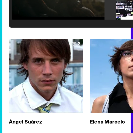
Loaded
:
25.30%
/
Unmute
2
Ángel Suárez
Elena Marcelo