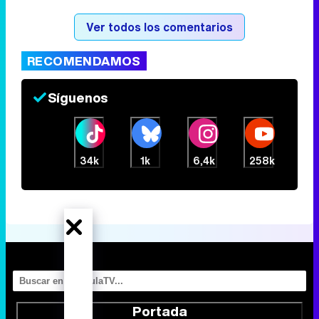
Tráiler de la tercera temporada de 'The Walking Dead: Dead City' de AMC+
Ver todos los comentarios
RECOMENDAMOS
Canción ganadora de Eurovisión 2026: DARA con "Bangaranga" por Bulgaria
Síguenos
34k
1k
6,4k
258k
Portada