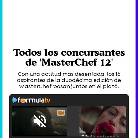
Todos los concursantes
de 'MasterChef 12'
Con una actitud más desenfada, los 16
aspirantes de la duodécima edición de
'MasterChef' posan juntos en el plató.
Loaded
:
25.30%
/
Unmute
Filmin estrena el tráiler de 'Millennial Mal', su nueva comedia universitaria de la mano de Lorena Iglesias