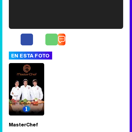
'120 Minutos' celebra sus 2.000 programas en Telemadrid con un vídeo del día a día en la redacción
EN ESTA FOTO
Tráiler de '33 días', la nueva serie de Atresplayer con Julián Villagrán y José Manuel Poga
Tráiler en catalán de 'Ravalear', la nueva serie de HBO Max sobre los fondos buitre
MasterChef