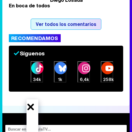
Diego Losada
En boca de todos
Tráiler de la tercera temporada de 'The Walking Dead: Dead City' de AMC+
Ver todos los comentarios
RECOMENDAMOS
Canción ganadora de Eurovisión 2026: DARA con "Bangaranga" por Bulgaria
Síguenos
34k
1k
6,4k
258k