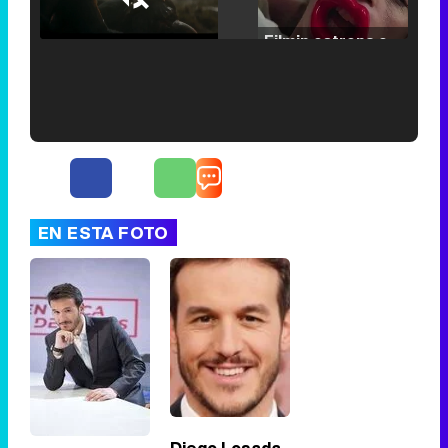
25.30%
/
Unmute
Filmin estrena el tráiler de 'Millennial Mal', su nueva comedia universitaria de la mano de Lorena Iglesias
'120 Minutos' celebra sus 2.000 programas en Telemadrid con un vídeo del día a día en la redacción
EN ESTA FOTO
Tráiler de '33 días', la nueva serie de Atresplayer con Julián Villagrán y José Manuel Poga
Tráiler en catalán de 'Ravalear', la nueva serie de HBO Max sobre los fondos buitre