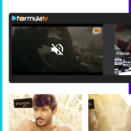
Loaded
:
25.30%
/
Unmute