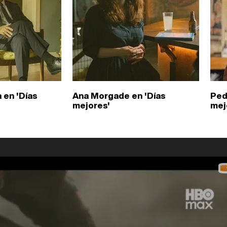
 en 'Días
Ana Morgade en 'Días
Ped
mejores'
mej