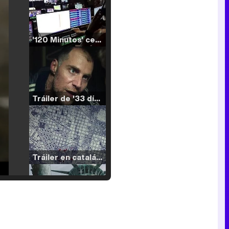
'120 Minutos' celebra sus 2.000 programas en Telemadrid con un vídeo del día a día en la redacción
Tráiler de '33 días', la nueva serie de Atresplayer con Julián Villagrán y José Manuel Poga
Tráiler en catalán de 'Ravalear', la nueva serie de HBO Max sobre los fondos buitre
Tráiler de la tercera temporada de 'The Walking Dead: Dead City' de AMC+