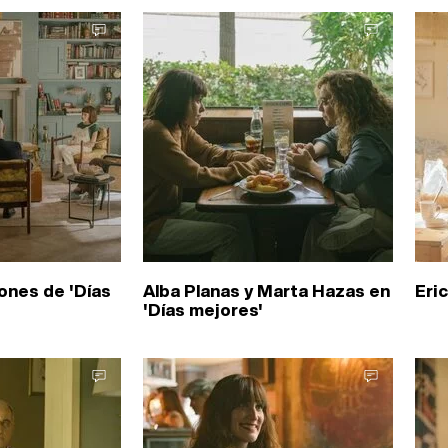
ones de 'Días
Alba Planas y Marta Hazas en
Eric
'Días mejores'