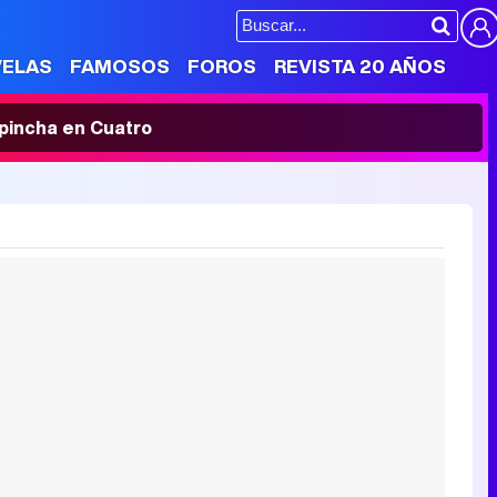
VELAS
FAMOSOS
FOROS
REVISTA 20 AÑOS
' pincha en Cuatro