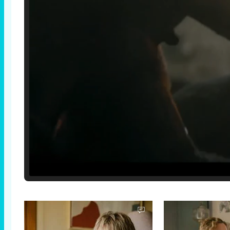
Loaded
:
25.30%
/
Unmute