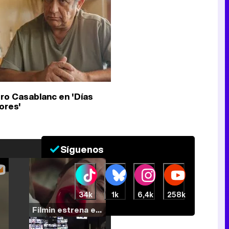
ro Casablanc en 'Días
ores'
Síguenos
34k
1k
6,4k
258k
Filmin estrena el tráiler de 'Millennial Mal', su nueva comedia universitaria de la mano de Lorena Iglesias