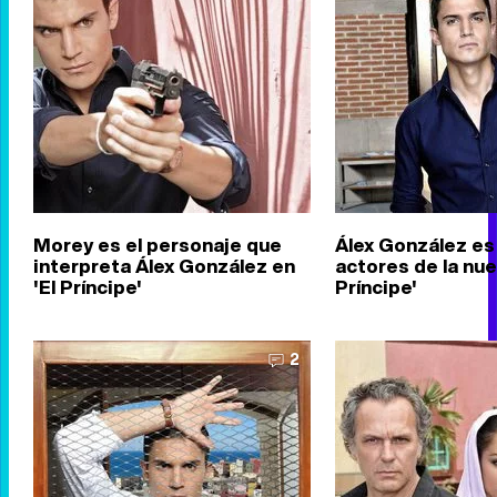
Morey es el personaje que
Álex González es
interpreta Álex González en
actores de la nue
'El Príncipe'
Príncipe'
2