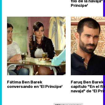
filo de la navaja" 
Príncipe'
Fátima Ben Barek
Faruq Ben Barek 
conversando en 'El Príncipe'
capítulo "En el fil
navaja" de 'El Prí