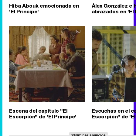
Hiba Abouk emocionada en
Álex González e 
'El Príncipe'
abrazados en 'El 
Escena del capítulo "El
Escuchas en el ca
Escorpión" de 'El Príncipe'
Escorpión" de 'El
Eliminar anuncios