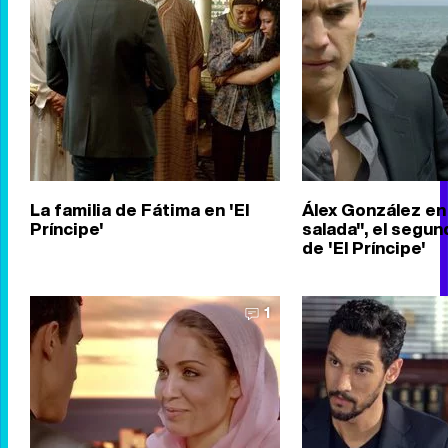
La familia de Fátima en 'El
Álex González en
Príncipe'
salada", el segun
de 'El Príncipe'
1