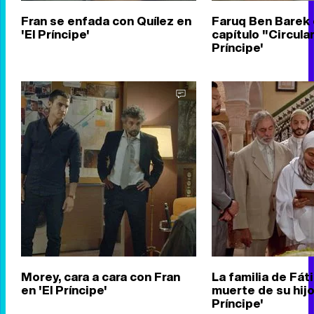
Fran se enfada con Quílez en
Faruq Ben Barek 
'El Príncipe'
capítulo "Circular
Príncipe'
Morey, cara a cara con Fran
La familia de Fáti
en 'El Príncipe'
muerte de su hijo
Príncipe'