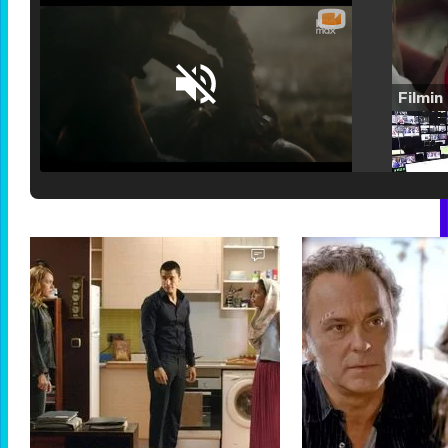
Loaded
:
25.30%
/
Unmute