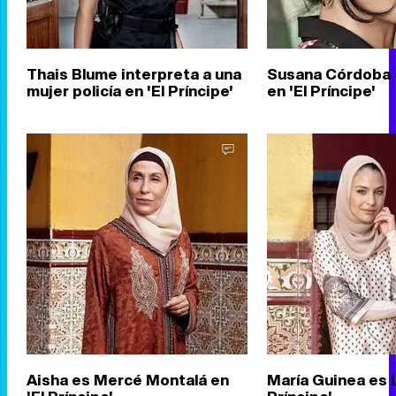
Thais Blume interpreta a una
Susana Córdoba 
mujer policía en 'El Príncipe'
en 'El Príncipe'
Aisha es Mercé Montalá en
María Guinea es L