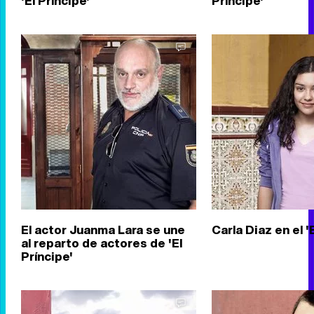
'El Príncipe'
Príncipe'
El actor Juanma Lara se une
Carla Diaz en el '
al reparto de actores de 'El
Príncipe'