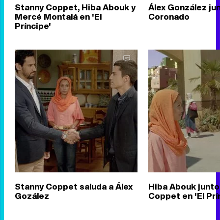
Stanny Coppet, Hiba Abouk y
Álex González ju
Mercé Montalá en 'El
Coronado
Príncipe'
Stanny Coppet saluda a Álex
Hiba Abouk junto
Gozález
Coppet en 'El Prí