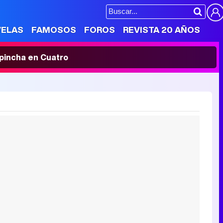
VELAS
FAMOSOS
FOROS
REVISTA 20 AÑOS
' pincha en Cuatro