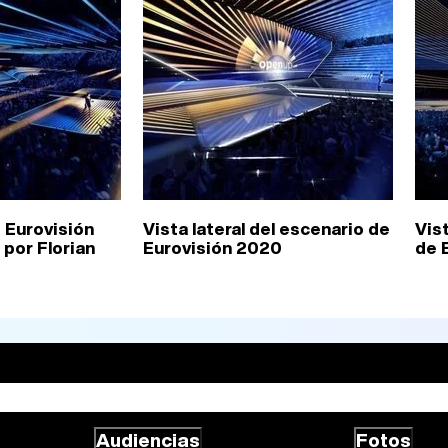
 Eurovisión
Vista lateral del escenario de
Vis
por Florian
Eurovisión 2020
de 
Audiencias
Fotos