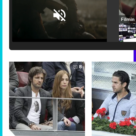
Loaded
:
25.30%
/
Unmute
8