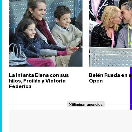
La Infanta Elena con sus
Belén Rueda en e
hijos, Froilán y Victoria
Open
Federica
Eliminar anuncios