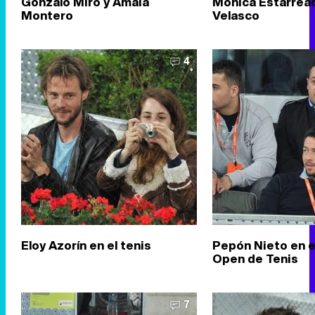
Gonzalo Miró y Amaia
Mónica Estarrea
Montero
Velasco
4
Eloy Azorín en el tenis
Pepón Nieto en e
Open de Tenis
7