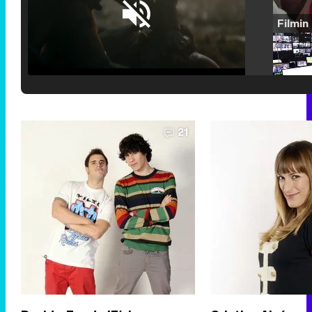
Loaded
:
25.30%
/
Unmute
21