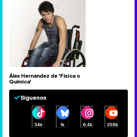
Álex Hernández de 'Física o
Química'
Síguenos
34k
1k
6,4k
258k