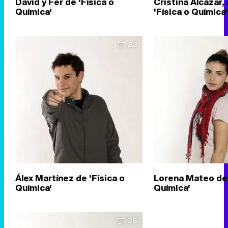
David y Fer de 'Física o
Cristina Alcázar, 
Química'
'Física o Química'
23
Álex Martínez de 'Física o
Lorena Mateo de 
Química'
Química'
36