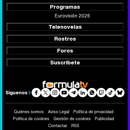
Programas
Eurovisión 2026
Telenovelas
Rostros
Foros
Suscríbete
Síguenos
Quiénes somos
Aviso Legal
Política de privacidad
Política de cookies
Gestión de cookies
Publicidad
Contactar
RSS