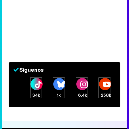
Síguenos
34k
1k
6,4k
258k