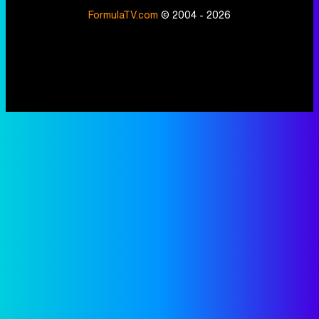
FormulaTV.com
© 2004 - 2026