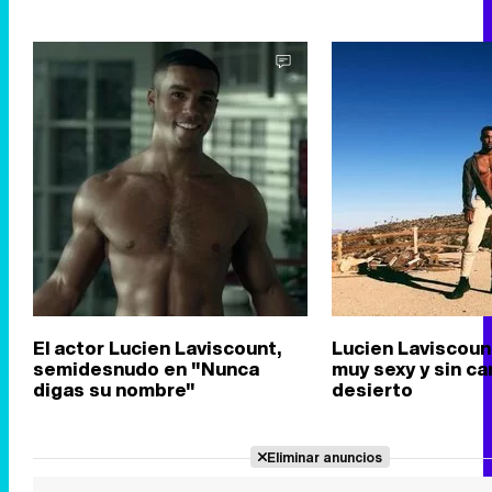
El actor Lucien Laviscount,
Lucien Laviscoun
semidesnudo en "Nunca
muy sexy y sin ca
digas su nombre"
desierto
Eliminar anuncios