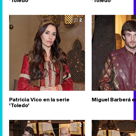
'Toledo'
'Toledo'
2
Patricia Vico en la serie
Miguel Barberá e
'Toledo'
2