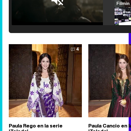
Loaded
:
25.30%
/
Unmute
4
Paula Rego en la serie
Paula Cancio en l