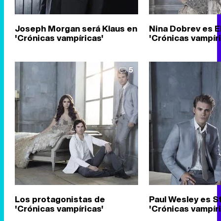
Joseph Morgan será Klaus en
Nina Dobrev es E
'Crónicas vampíricas'
'Crónicas vampíri
5
Los protagonistas de
Paul Wesley es S
'Crónicas vampíricas'
'Crónicas vampíri