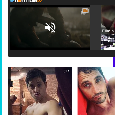
Loaded
:
25.30%
/
Unmute
1