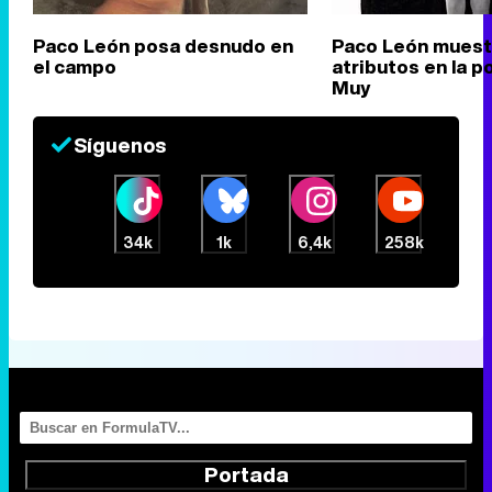
Paco León posa desnudo en
Paco León muest
el campo
atributos en la p
Muy
Síguenos
34k
1k
6,4k
258k
Portada