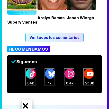
Tráiler en catalán de 'Ravalear', la nueva serie de HBO Max sobre los fondos buitre
Arelys Ramos
Jonan Wiergo
Supervivientes
Tráiler de la tercera temporada de 'The Walking Dead: Dead City' de AMC+
Ver todos los comentarios
RECOMENDAMOS
Canción ganadora de Eurovisión 2026: DARA con "Bangaranga" por Bulgaria
Síguenos
34k
1k
6,4k
258k