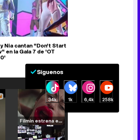
 y Nia cantan "Don't Start
" en la Gala 7 de 'OT
0'
Síguenos
34k
1k
6,4k
258k
Filmin estrena el tráiler de 'Millennial Mal', su nueva comedia universitaria de la mano de Lorena Iglesias