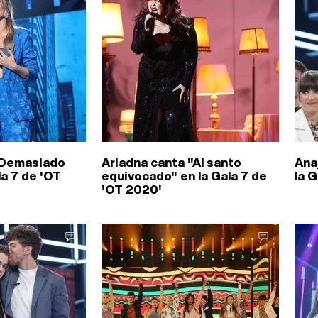
"Demasiado
Ariadna canta "Al santo
Anaj
la 7 de 'OT
equivocado" en la Gala 7 de
la 
'OT 2020'