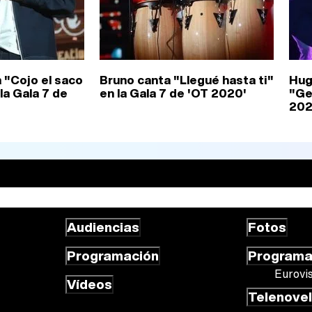
 "Cojo el saco
Bruno canta "Llegué hasta ti"
Hug
 la Gala 7 de
en la Gala 7 de 'OT 2020'
"Ge
202
Audiencias
Fotos
Programación
Program
Eurovi
Vídeos
Telenove