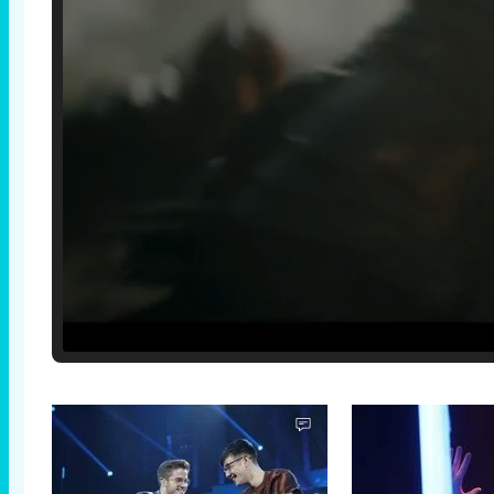
Loaded
:
25.30%
/
Unmute