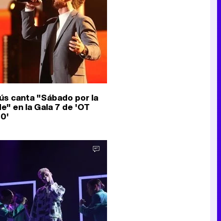
Canción ganadora de Eurovisión 2026: DARA con "Bangaranga" por Bulgaria
ús canta "Sábado por la
de" en la Gala 7 de 'OT
0'