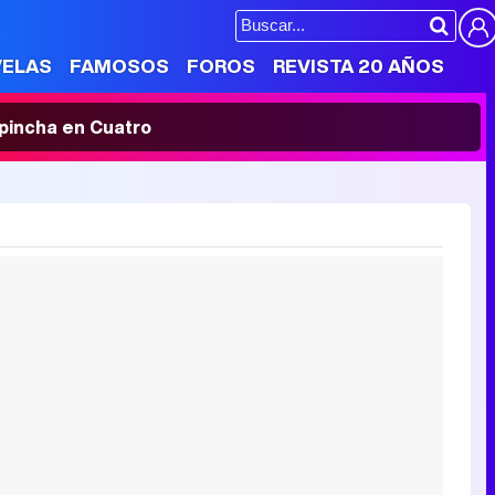
VELAS
FAMOSOS
FOROS
REVISTA 20 AÑOS
' pincha en Cuatro