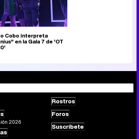
o Cobo interpreta
nius" en la Gala 7 de 'OT
0'
Rostros
as
Foros
sión 2026
Suscríbete
las