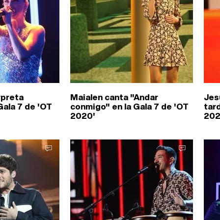
rpreta
Maialen canta "Andar
Jes
Gala 7 de 'OT
conmigo" en la Gala 7 de 'OT
tar
2020'
202