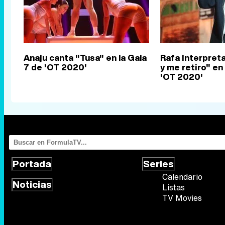
Anaju canta "Tusa" en la Gala
Rafa interpreta
7 de 'OT 2020'
y me retiro" en
'OT 2020'
Portada
Series
Calendario
Noticias
Listas
TV Movies