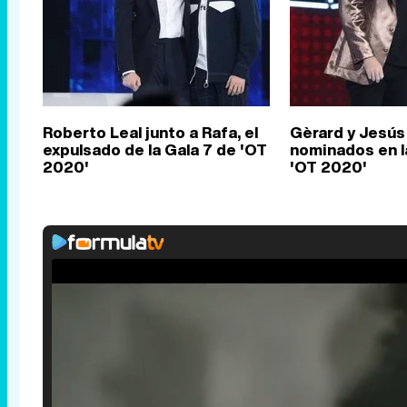
Roberto Leal junto a Rafa, el
Gèrard y Jesús
expulsado de la Gala 7 de 'OT
nominados en l
2020'
'OT 2020'