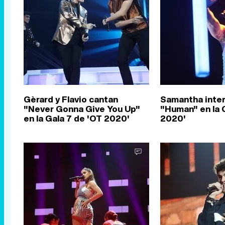
Gèrard y Flavio cantan
Samantha inte
"Never Gonna Give You Up"
"Human" en la 
en la Gala 7 de 'OT 2020'
2020'