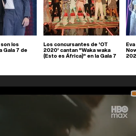
 son los
Los concursantes de 'OT
Eva
a Gala 7 de
2020' cantan "Waka waka
Now
(Esto es África)" en la Gala 7
202