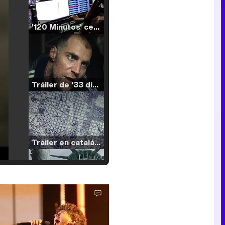
'120 Minutos' celebra sus 2.000 programas en Telemadrid con un vídeo del día a día en la redacción
Tráiler de '33 días', la nueva serie de Atresplayer con Julián Villagrán y José Manuel Poga
Tráiler en catalán de 'Ravalear', la nueva serie de HBO Max sobre los fondos buitre
Tráiler de la tercera temporada de 'The Walking Dead: Dead City' de AMC+