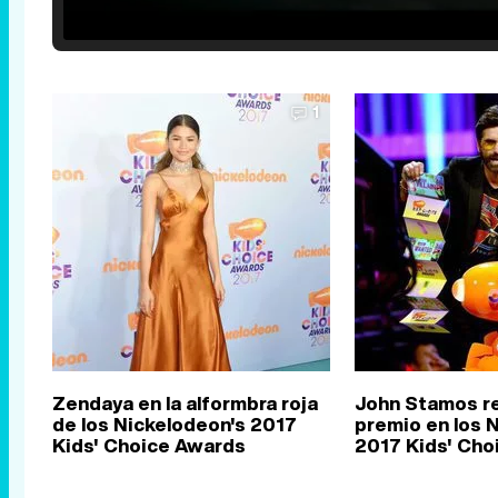
25.30%
/
Unmute
1
Zendaya en la alformbra roja
John Stamos r
de los Nickelodeon's 2017
premio en los 
Kids' Choice Awards
2017 Kids' Cho