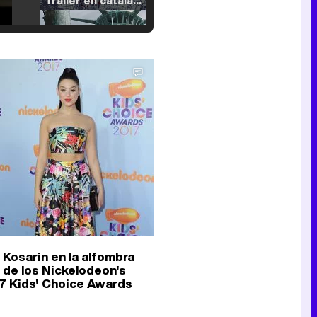
Tráiler en catalán de 'Ravalear', la nueva serie de HBO Max sobre los fondos buitre
Tráiler de la tercera temporada de 'The Walking Dead: Dead City' de AMC+
Canción ganadora de Eurovisión 2026: DARA con "Bangaranga" por Bulgaria
a Kosarin en la alfombra
a de los Nickelodeon's
7 Kids' Choice Awards