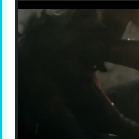
Loaded
: