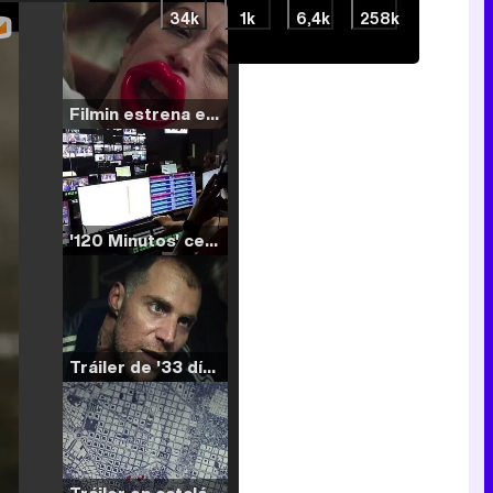
34k
1k
6,4k
258k
Filmin estrena el tráiler de 'Millennial Mal', su nueva comedia universitaria de la mano de Lorena Iglesias
'120 Minutos' celebra sus 2.000 programas en Telemadrid con un vídeo del día a día en la redacción
Tráiler de '33 días', la nueva serie de Atresplayer con Julián Villagrán y José Manuel Poga