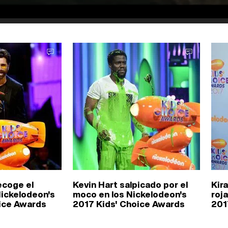
ecoge el
Kevin Hart salpicado por el
Kir
Nickelodeon's
moco en los Nickelodeon's
roj
ice Awards
2017 Kids' Choice Awards
201