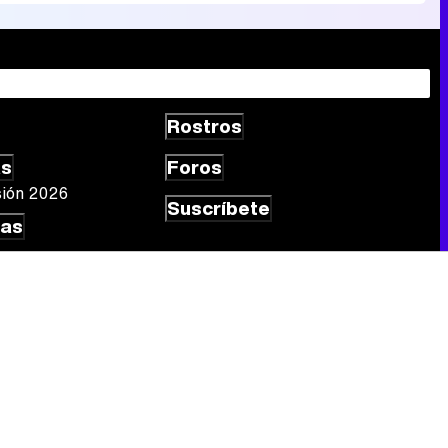
Rostros
as
Foros
sión 2026
Suscríbete
las