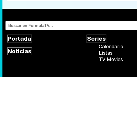
Portada
Series
Calendario
Noticias
Listas
TV Movies
Síguenos
Quiénes somos
Aviso Legal
Política de privacidad
Política de
FormulaTV.com
© 2004 - 2026