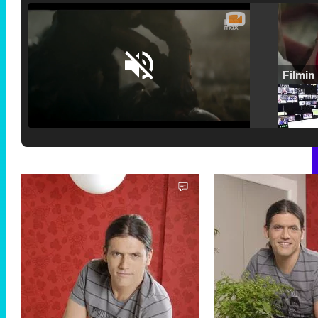
Loaded
:
25.30%
/
Unmute