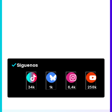
Síguenos
34k
1k
6,4k
258k