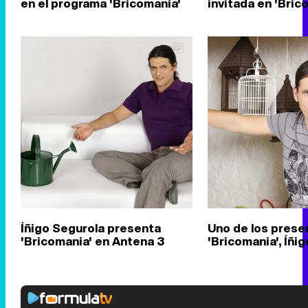
en el programa 'Bricomania'
invitada en 'Bric
Íñigo Segurola presenta
Uno de los prese
'Bricomania' en Antena 3
'Bricomania', Íñi