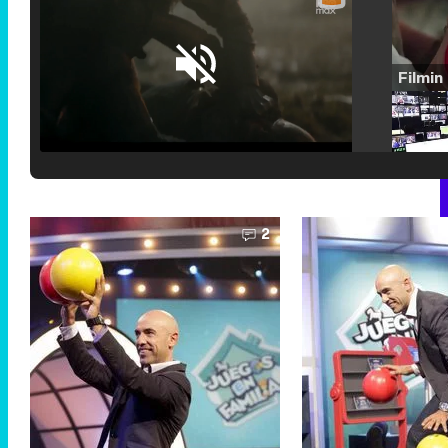
Loaded
:
25.30%
/
Unmute
2