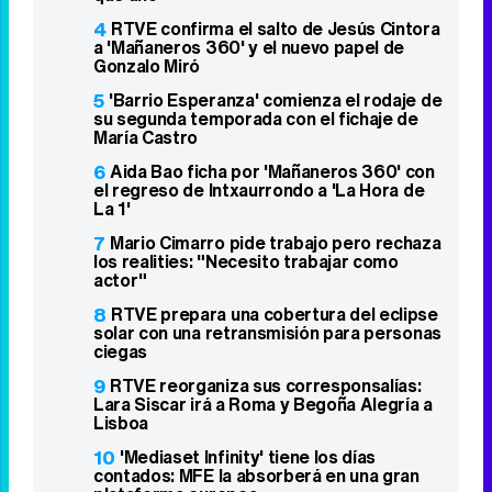
4
RTVE confirma el salto de Jesús Cintora
a 'Mañaneros 360' y el nuevo papel de
Gonzalo Miró
5
'Barrio Esperanza' comienza el rodaje de
su segunda temporada con el fichaje de
María Castro
6
Aida Bao ficha por 'Mañaneros 360' con
el regreso de Intxaurrondo a 'La Hora de
La 1'
7
Mario Cimarro pide trabajo pero rechaza
los realities: "Necesito trabajar como
actor"
8
RTVE prepara una cobertura del eclipse
solar con una retransmisión para personas
ciegas
9
RTVE reorganiza sus corresponsalías:
Lara Siscar irá a Roma y Begoña Alegría a
Lisboa
10
'Mediaset Infinity' tiene los días
contados: MFE la absorberá en una gran