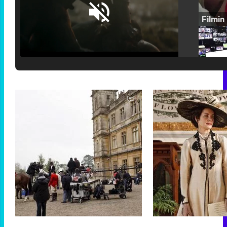
Loaded
:
25.30%
/
Unmute