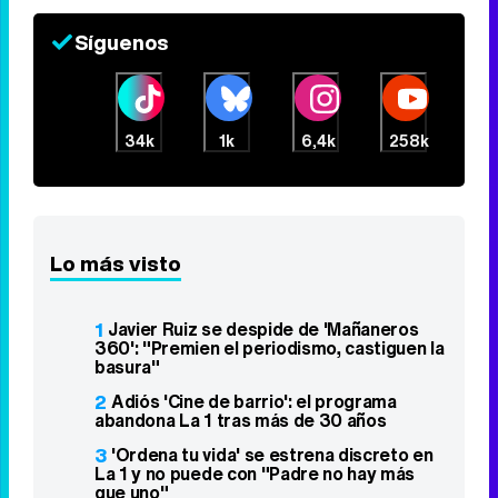
Síguenos
34k
1k
6,4k
258k
Lo más visto
1
Javier Ruiz se despide de 'Mañaneros
360': "Premien el periodismo, castiguen la
basura"
2
Adiós 'Cine de barrio': el programa
abandona La 1 tras más de 30 años
3
'Ordena tu vida' se estrena discreto en
La 1 y no puede con "Padre no hay más
que uno"