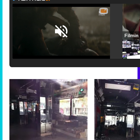
Loaded
:
25.30%
/
Unmute