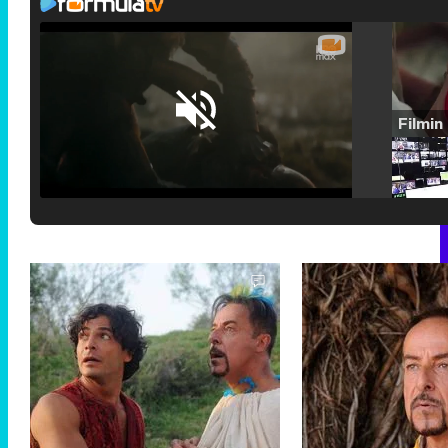
Loaded
:
25.30%
/
Unmute