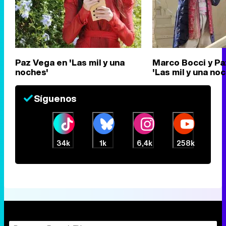
Paz Vega en 'Las mil y una
Marco Bocci y Pa
noches'
'Las mil y una no
Síguenos
34k
1k
6,4k
258k