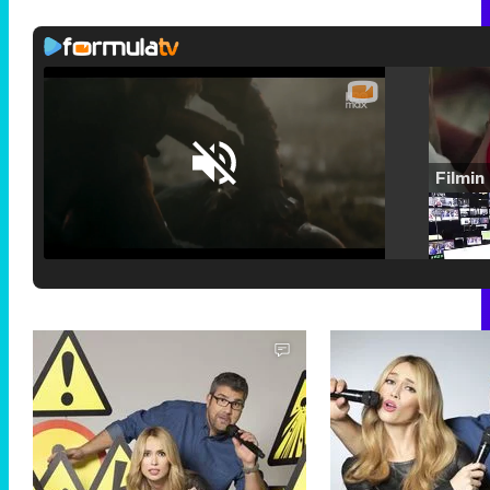
Loaded
:
25.30%
/
Unmute