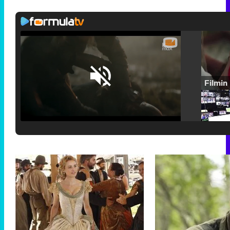
Loaded
:
25.30%
/
Unmute