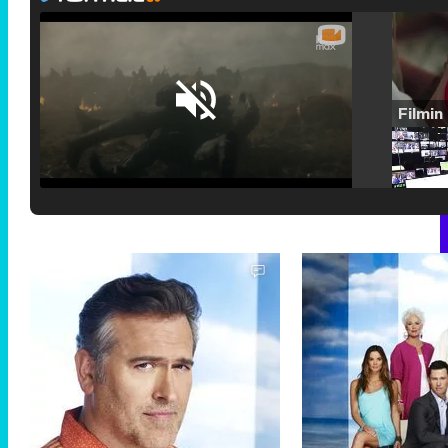
Loaded
:
25.30%
/
Unmute