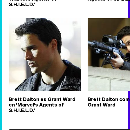
S.H.I.E.L.D.'
Brett Dalton es Grant Ward
Brett Dalton com
en 'Marvel's Agents of
Grant Ward
S.H.I.E.L.D.'