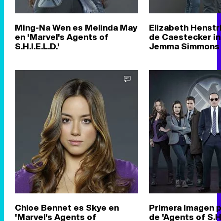
Ming-Na Wen es Melinda May
Elizabeth Henstri
en 'Marvel's Agents of
de Caestecker in
S.H.I.E.L.D.'
Jemma Simmons y
Chloe Bennet es Skye en
Primera imagen 
'Marvel's Agents of
de 'Agents of S.H.I