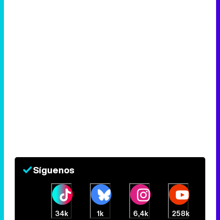
Síguenos
34k
1k
6,4k
258k