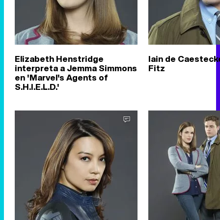
Elizabeth Henstridge
Iain de Caestec
interpreta a Jemma Simmons
Fitz
en 'Marvel's Agents of
S.H.I.E.L.D.'