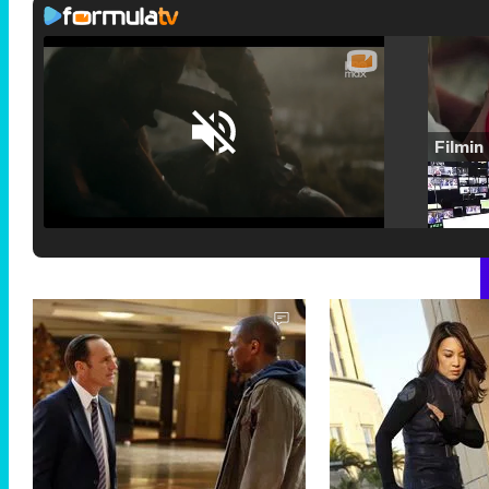
Loaded
:
25.30%
/
Unmute