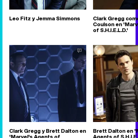
Leo Fitz y Jemma Simmons
Clark Gregg como
Coulson en 'Marv
of S.H.I.E.L.D.'
Clark Gregg y Brett Dalton en
Brett Dalton en '
'Marvel's Agents of
Agents of S.H.I.E.