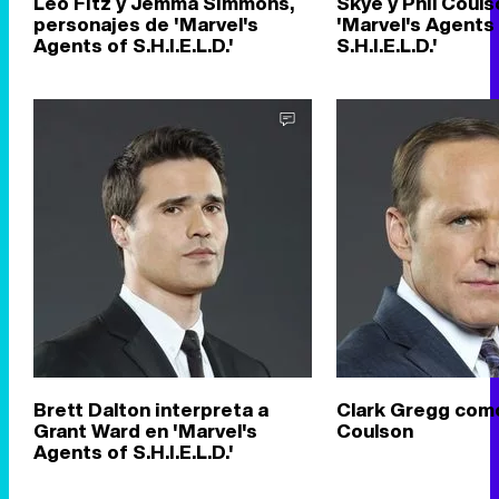
Leo Fitz y Jemma Simmons,
Skye y Phil Couls
personajes de 'Marvel's
'Marvel's Agents
Agents of S.H.I.E.L.D.'
S.H.I.E.L.D.'
Brett Dalton interpreta a
Clark Gregg como
Grant Ward en 'Marvel's
Coulson
Agents of S.H.I.E.L.D.'