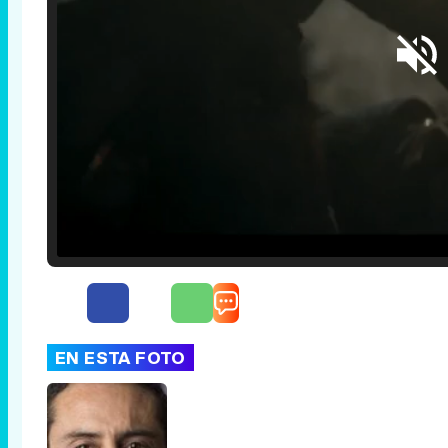
Loaded
:
25.30%
/
Unmute
EN ESTA FOTO