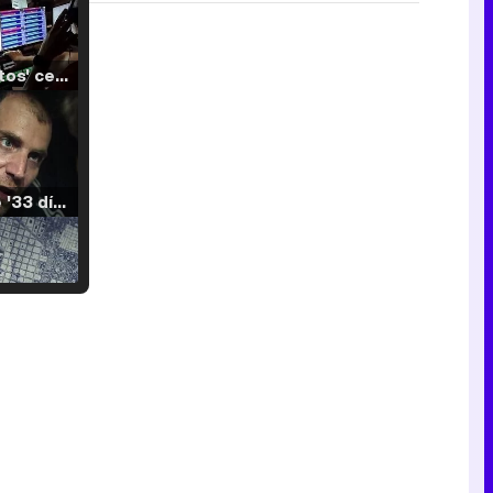
'120 Minutos' celebra sus 2.000 programas en Telemadrid con un vídeo del día a día en la redacción
Tráiler de '33 días', la nueva serie de Atresplayer con Julián Villagrán y José Manuel Poga
Tráiler en catalán de 'Ravalear', la nueva serie de HBO Max sobre los fondos buitre
Tráiler de la tercera temporada de 'The Walking Dead: Dead City' de AMC+