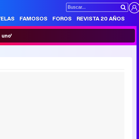
VELAS
FAMOSOS
FOROS
REVISTA 20 AÑOS
 uno'