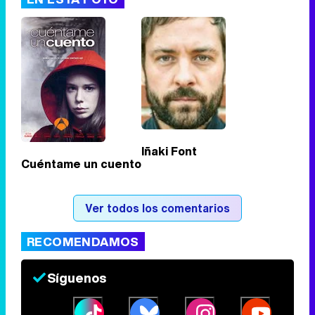
Tráiler de '33 días', la nueva serie de Atresplayer con Julián Villagrán y José Manuel Poga
Tráiler en catalán de 'Ravalear', la nueva serie de HBO Max sobre los fondos buitre
Iñaki Font
Cuéntame un cuento
Tráiler de la tercera temporada de 'The Walking Dead: Dead City' de AMC+
Ver todos los comentarios
RECOMENDAMOS
Canción ganadora de Eurovisión 2026: DARA con "Bangaranga" por Bulgaria
Síguenos