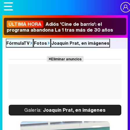
ÚLTIMA HORA
Adiós 'Cine de barrio': el
programa abandona La 1 tras más de 30 años
FórmulaTV
Fotos
Joaquín Prat, en imágenes
Eliminar anuncios
Galería:
Joaquín Prat, en imágenes