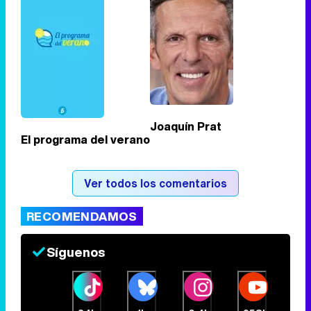
Tráiler de '33 días', la nueva serie de Atresplayer con Julián Villagrán y José Manuel Poga
Tráiler en catalán de 'Ravalear', la nueva serie de HBO Max sobre los fondos buitre
Joaquín Prat
El programa del verano
Tráiler de la tercera temporada de 'The Walking Dead: Dead City' de AMC+
Ver todos los comentarios
RECOMENDAMOS
Canción ganadora de Eurovisión 2026: DARA con "Bangaranga" por Bulgaria
Síguenos