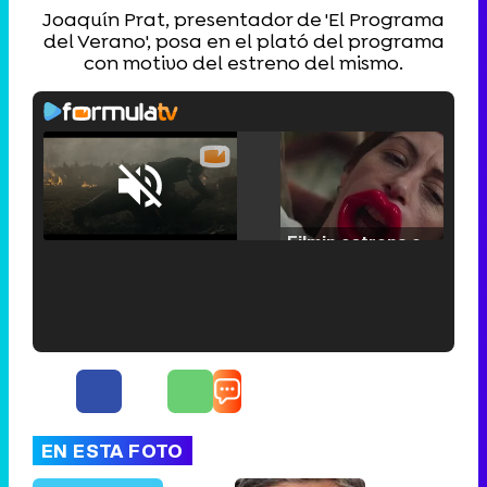
Joaquín Prat, presentador de 'El Programa
del Verano', posa en el plató del programa
con motivo del estreno del mismo.
Loaded
:
29.30%
/
Unmute
Filmin estrena el tráiler de 'Millennial Mal', su nueva comedia universitaria de la mano de Lorena Iglesias
'120 Minutos' celebra sus 2.000 programas en Telemadrid con un vídeo del día a día en la redacción
EN ESTA FOTO