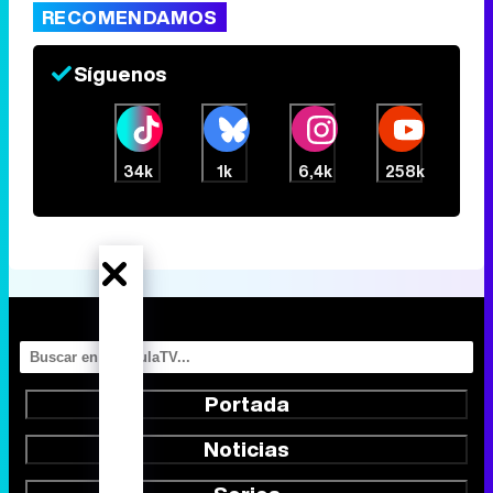
RECOMENDAMOS
Síguenos
Canción ganadora de Eurovisión 2026: DARA con "Bangaranga" por Bulgaria
34k
1k
6,4k
258k
Portada
Noticias