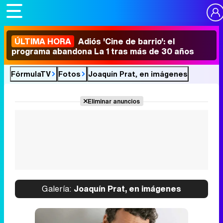
ÚLTIMA HORA
Adiós 'Cine de barrio': el
programa abandona La 1 tras más de 30 años
FórmulaTV
Fotos
Joaquín Prat, en imágenes
Eliminar anuncios
Galería:
Joaquín Prat, en imágenes