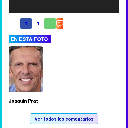
'120 Minutos' celebra sus 2.000 programas en Telemadrid con un vídeo del día a día en la redacción
1
1
EN ESTA FOTO
Tráiler de '33 días', la nueva serie de Atresplayer con Julián Villagrán y José Manuel Poga
Tráiler en catalán de 'Ravalear', la nueva serie de HBO Max sobre los fondos buitre
Joaquín Prat
Tráiler de la tercera temporada de 'The Walking Dead: Dead City' de AMC+
Ver todos los comentarios