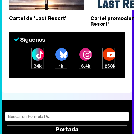
Cartel de 'Last Resort'
Cartel promocion
Resort'
Síguenos
34k
1k
6,4k
258k
Portada