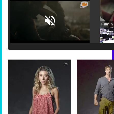
Loaded
:
25.30%
/
Unmute