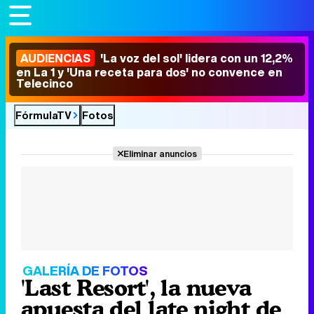
AUDIENCIAS
'La voz del sol' lidera con un 12,2%
en La 1 y 'Una receta para dos' no convence en
Telecinco
FórmulaTV
Fotos
Eliminar anuncios
GALERÍA DE FOTOS
'Last Resort', la nueva
apuesta del late night de