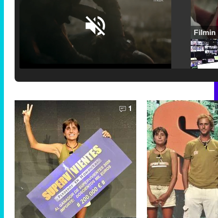
Loaded
:
25.30%
/
Unmute
1