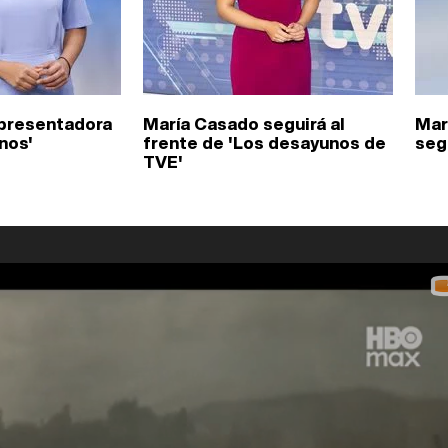
 presentadora
María Casado seguirá al
Mar
nos'
frente de 'Los desayunos de
seg
TVE'