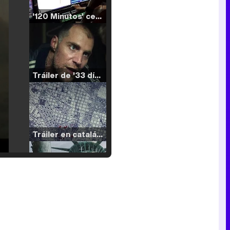
'120 Minutos' celebra sus 2.000 programas en Telemadrid con un vídeo del día a día en la redacción
Tráiler de '33 días', la nueva serie de Atresplayer con Julián Villagrán y José Manuel Poga
Tráiler en catalán de 'Ravalear', la nueva serie de HBO Max sobre los fondos buitre
Tráiler de la tercera temporada de 'The Walking Dead: Dead City' de AMC+