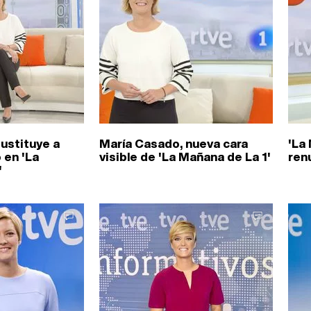
ustituye a
María Casado, nueva cara
'La
 en 'La
visible de 'La Mañana de La 1'
ren
'