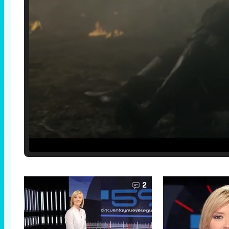
Loaded
:
29.30%
/
Unmute
2