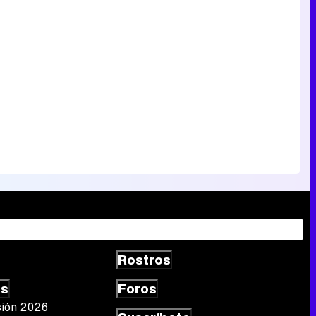
Canción ganadora de Eurovisión 2026: DARA con "Bangaranga" por Bulgaria
Rostros
as
Foros
sión 2026