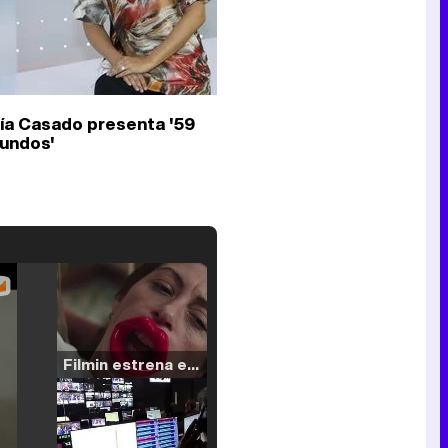
ía Casado presenta '59
undos'
Filmin estrena el tráiler de 'Millennial Mal', su nueva comedia universitaria de la mano de Lorena Iglesias