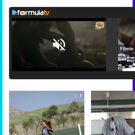
Loaded
:
25.30%
/
Unmute
1