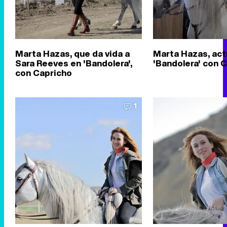
Marta Hazas, que da vida a
Marta Hazas, act
Sara Reeves en 'Bandolera',
'Bandolera' con 
con Capricho
1