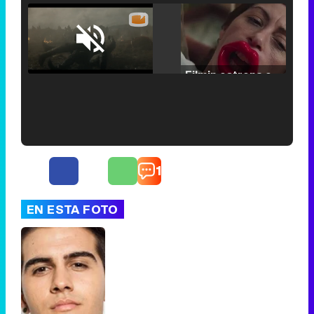
Loaded
:
25.30%
/
Unmute
Filmin estrena el tráiler de 'Millennial Mal', su nueva comedia universitaria de la mano de Lorena Iglesias
'120 Minutos' celebra sus 2.000 programas en Telemadrid con un vídeo del día a día en la redacción
1
EN ESTA FOTO
Tráiler de '33 días', la nueva serie de Atresplayer con Julián Villagrán y José Manuel Poga