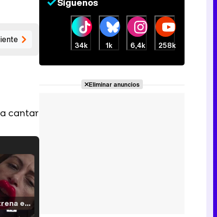
Síguenos
iente
34k
1k
6,4k
258k
Eliminar anuncios
 a cantar
Filmin estrena el tráiler de 'Millennial Mal', su nueva comedia universitaria de la mano de Lorena Iglesias