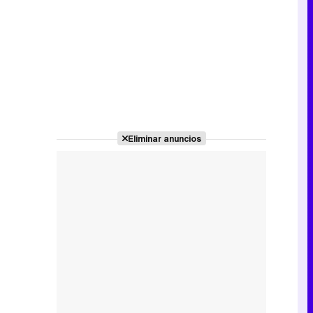
Canción ganadora de Eurovisión 2026: DARA con "Bangaranga" por Bulgaria
Eliminar anuncios