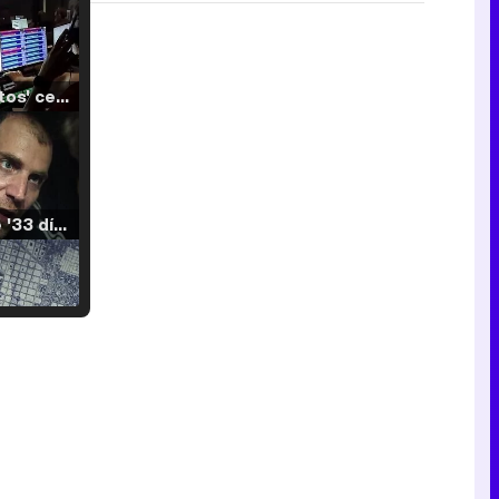
'120 Minutos' celebra sus 2.000 programas en Telemadrid con un vídeo del día a día en la redacción
Tráiler de '33 días', la nueva serie de Atresplayer con Julián Villagrán y José Manuel Poga
Tráiler en catalán de 'Ravalear', la nueva serie de HBO Max sobre los fondos buitre
Tráiler de la tercera temporada de 'The Walking Dead: Dead City' de AMC+