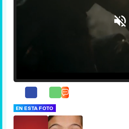
Loaded
:
25.30%
/
Unmute
EN ESTA FOTO