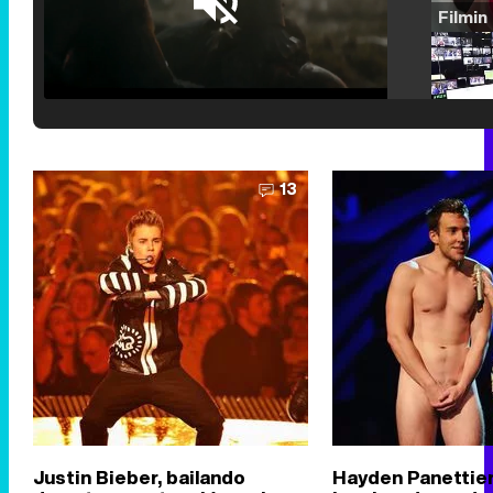
Loaded
:
25.30%
/
Unmute
13
Justin Bieber, bailando
Hayden Panettier