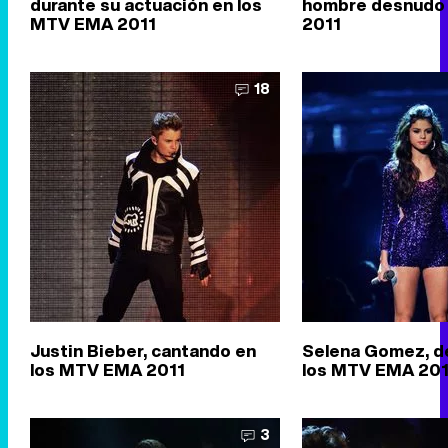
durante su actuación en los
hombre desnudo 
MTV EMA 2011
2011
18
Justin Bieber, cantando en
Selena Gomez, d
los MTV EMA 2011
los MTV EMA 201
3