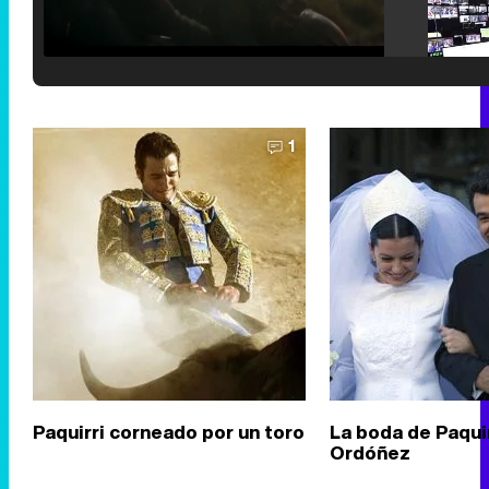
Loaded
:
25.30%
/
Unmute
1
Paquirri corneado por un toro
La boda de Paqui
Ordóñez