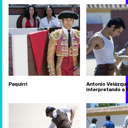
Paquirri
Antonio Velázqu
interpretando a P
15