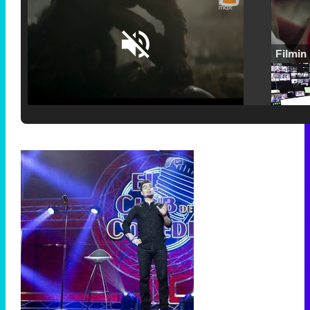
Loaded
:
25.30%
/
Unmute