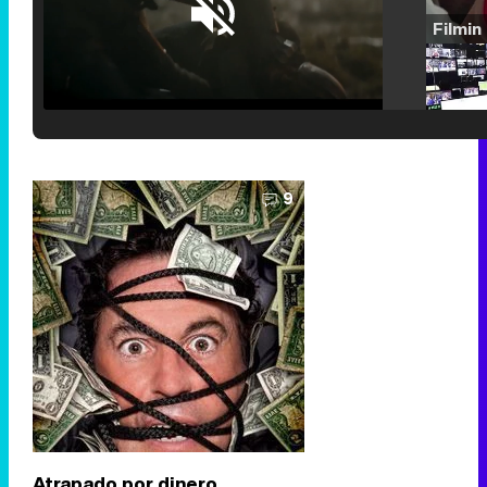
Loaded
:
25.30%
/
Unmute
9
Atrapado por dinero